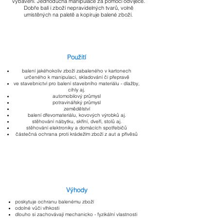
vybavení. Jednoduchá manipulace za pomoci odvíječe.
Dobře balí i zboží nepravidelných tvarů, volně
umístěných na paletě a kopíruje balené zboží.
Použití
balení jakéhokoliv zboží zabaleného v kartonech
určeného k manipulaci, skladování či přepravě
ve stavebnictví pro balení stavebního materiálu - dlažby,
cihly aj.
automobilový průmysl
potravinářský průmysl
zemědělství
balení dřevomateriálu, kovových výrobků aj.
stěhování nábytku, skříní, dveří, stolů aj.
stěhování elektroniky a domácích spotřebičů
částečná ochrana proti krádežím zboží z aut a přívěsů
Výhody
poskytuje ochranu balenému zboží
odolné vůči vlhkosti
dlouho si zachovávají mechanicko - fyzikální vlastnosti