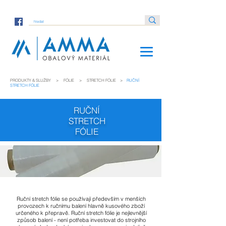
PRODUKTY & SLUŽBY
>
FÓLIE
>
STRETCH FÓLIE
>
RUČNÍ
STRETCH FÓLIE
RUČNÍ
STRETCH
FÓLIE
Ruční stretch fólie se používají především v menších
provozech k ručnímu balení hlavně kusového zboží
určeného k přepravě. Ruční stretch fólie je nejlevnější
způsob balení - není potřeba investovat do strojního