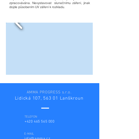
zpracovávána. Nevystavovat slunečnímu záření, jinak
dojde působením UV záření k rozkladu.
AMMA PROGRESS s.r.o.
Lidická 107, 563 01 Lanškroun
TELEFON
+420 465 565 000
E-MAIL
info@amma.cz