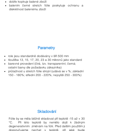
dobře kopíruje balené zboží
balením černé stretch fólie poskytuje ochranu a
diskrétnost balenému zboží
Parametry
role jsou standardně dodávány v šíři 500 mm
tloušťka 13, 15, 17, 20, 23 a 30 mikronů jako standard
barevné provedení (čirá, tzv. transparentní; černá;
ostatní barvy dle požadavku zákazníka)
průtažnost u stretch fólie strojní (udává se v %; základní
150 - 180%; střední 200 - 220%; nejvyšší 250 - 300%)
Skladování
Fólie by se měla běžně skladovat při teplotě -15 až + 30
°C. Při této teplotě by nemělo dojít k žádným
degenerativním změnám na fólii. Před dalším použitím ji
doporučujeme nechat v teplotě, při jaké bude