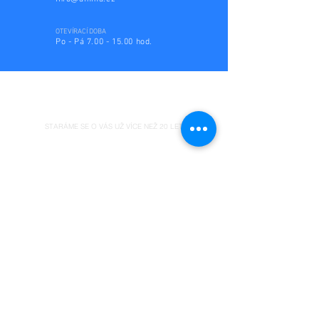
OTEVÍRACÍ DOBA
Po - Pá
7.00 - 15.00
hod.
STARÁME SE O VÁS UŽ VÍCE NEŽ 20 LET.
OBALY PRO VAŠI FIRMU
PRODUKTY
Blistry
Cartonplast
Textilní inserty
Fólie
Papírové dutinky
Papírové krabice
Pěnové fixace