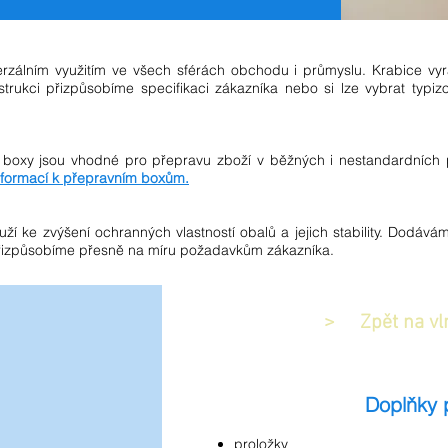
erzálním využitím ve všech sférách obchodu i průmyslu. Krabice v
strukci přizpůsobíme specifikaci zákazníka nebo si lze vybrat typ
boxy jsou vhodné pro přepravu zboží v běžných i nestandardních p
nformací k přepravním boxům.
ouží ke zvýšení ochranných vlastností obalů a jejich stability. Dodává
y přizpůsobíme přesně na míru požadavkům zákazníka.
> Zpět na vln
Doplňky 
proložky