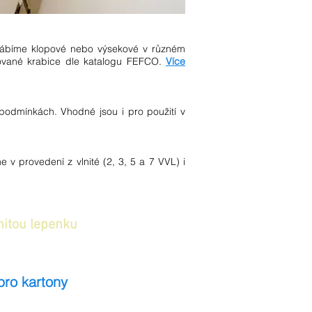
yrábíme klopové nebo výsekové v různém
izované krabice dle katalogu FEFCO.
Více
odmínkách. Vhodné jsou i pro použití v
me v provedení z vlnité (2, 3, 5 a 7 VVL) i
itou lepenku
pro kartony