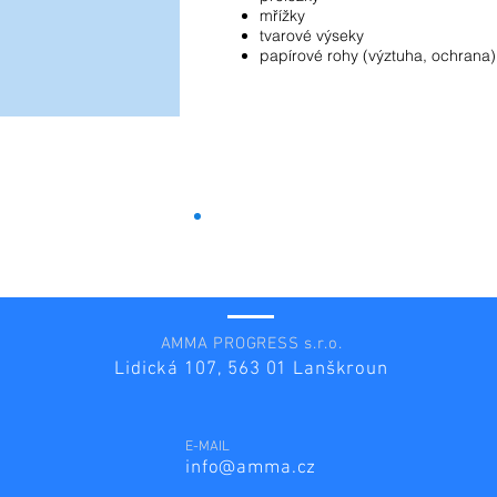
mřížky
tvarové výseky
papírové rohy (výztuha, ochrana
)
AMMA PROGRESS s.r.o.
Lidická 107, 563 01 Lanškroun
E-MAIL
info@amma.cz