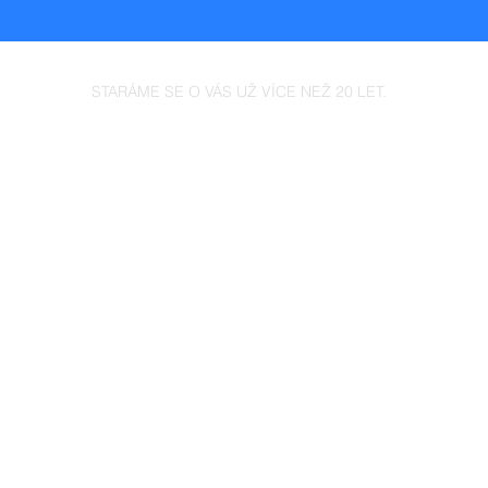
STARÁME SE O VÁS UŽ VÍCE NEŽ 20 LET.
OBALY PRO VAŠI FIRMU
SLUŽBY
NAPIŠTE NÁM...
pirace - obaly na míru
Máte dotaz nebo potřebujete
oj & konstrukce
poradit? Kontaktujte nás...
rava
adování
táž a kompletace
rkování
lový audit