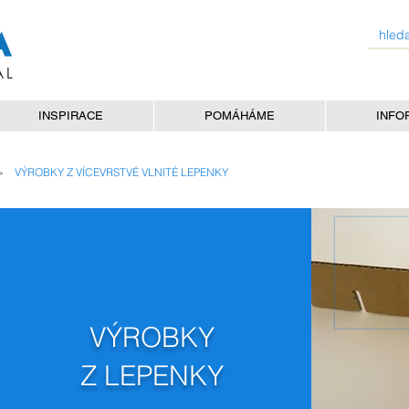
INSPIRACE
POMÁHÁME
INFO
>
VÝROBKY Z VÍCEVRSTVÉ VLNITÉ LEPENKY
VÝROBKY
Z LEPENKY