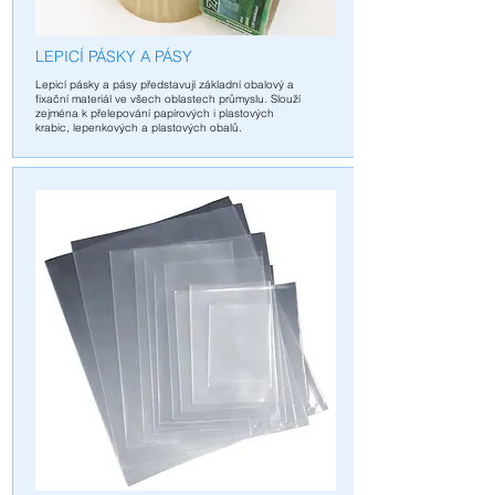
L
EPICÍ PÁSKY A PÁSY
Lepicí pásky a pásy představují základní obalový a
fixační materiál ve všech oblastech průmyslu. Slouží
zejména k přelepování papírových i plastových
krabic, lepenkových a plastových obalů.