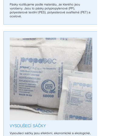
Pá
sky rozlišujeme podle materiálu, ze kterého jsou
vyrobeny. Jsou to pásky polypropylenové (PP),
polyesterové textilní (PES), polyesterové svařitelné (PET) a
ocelov
é.
V
YSOUŠECÍ SÁČKY
Vys
oušecí sáčky jsou efektivní, ekonomické a ekologické,