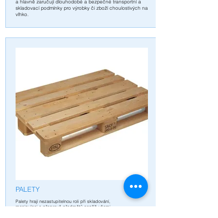
a hlavně zaručují dlouhodobé a bezpečné transportní a
skladovací podmínky pro výrobky či zboží choulostivých na
vlhko.
PALETY
Palety hrají nezastupitelnou roli při skladování,
manipulaci a přepravě předmětů napříč všemi
průmyslovými odvětvími.