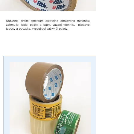
Nabízíme široké spektrum ostatního obalového materiálu
zahrnující lepicí pásky a pásy, vázací techniku, plastové
tubusy a pouzdra, vysoušecí sáčky či palety.
Stáhněte si náš katalogový list
OSTATNÍ_OBAL_MATERIÁL .pdf