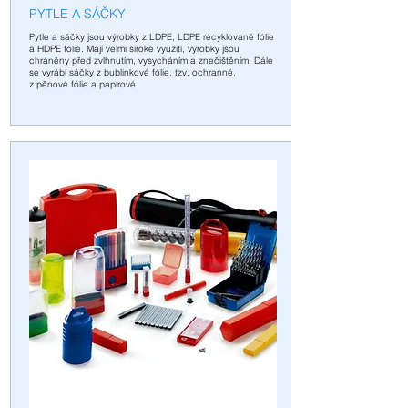
PYTLE A SÁČKY
Pytle a sáčky jsou výrobky z LDPE, LDPE recyklované fólie
a HDPE fólie. Mají velmi široké využití, výrobky jsou
chráněny před zvlhnutím, vysycháním a znečištěním. Dále
se vyrábí sáčky z bublinkové fólie, tzv. ochranné,
z pěnové fólie a papírové.