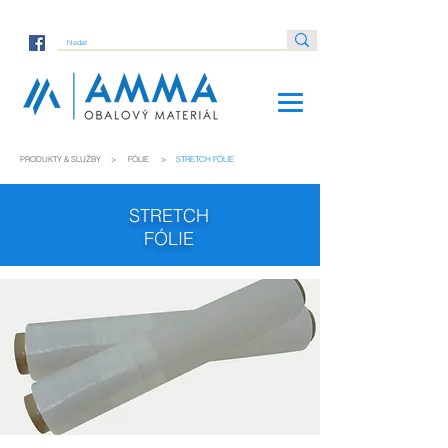
PRODUKTY & SLUŽBY
>
FÓLIE
>
STRETCH FÓLIE
STRETCH
FÓLIE