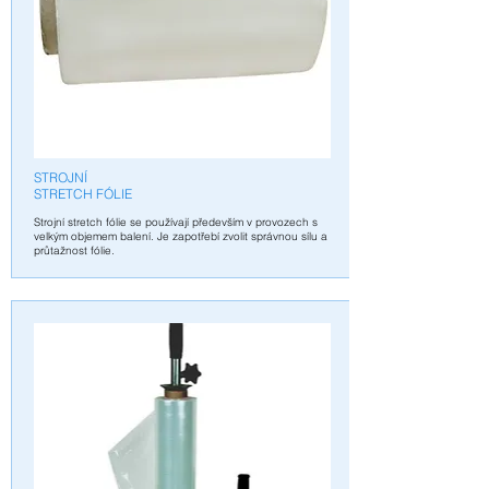
STROJNÍ
STRETCH FÓLIE
S
trojní stretch fólie se používají především v provozech s
velkým objemem balení. Je zapotřebí zvolit správnou sílu a
průtažnost fólie.