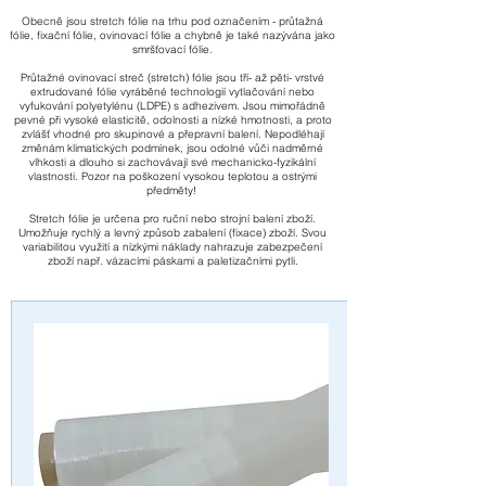
Obecně jsou stretch fólie na trhu pod označením - průtažná
fólie, fixační fólie, ovinovací fólie a chybně je také nazývána jako
smršťovací fólie.
Průtažné ovinovací streč (stretch) fólie jsou tří- až pěti- vrstvé
extrudované fólie vyráběné technologií vytlačování nebo
vyfukování polyetylénu (LDPE) s adhezivem. Jsou mimořádně
pevné při vysoké elasticitě, odolnosti a nízké hmotnosti, a proto
zvlášť vhodné pro skupinové a přepravní balení. Nepodléhají
změnám klimatických podmínek, jsou odolné vůči nadměrné
vlhkosti a dlouho si zachovávají své mechanicko-fyzikální
vlastnosti. Pozor na poškození vysokou teplotou a ostrými
předměty!
Stretch fólie je určena pro ruční nebo strojní balení zboží.
Umožňuje rychlý a levný způsob zabalení (fixace) zboží. Svou
variabilitou využití a nízkými náklady nahrazuje zabezpečení
zboží např. vázacími páskami a paletizačními pytli.