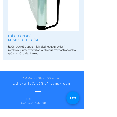
PŘÍSLUŠENSTVÍ
KE STRETCH FÓLIÍM
R
uční odvíječe stretch fólií zjednodušují ovíjení,
zefektivňují pracovní výkon a eliminují možnosti oděrek a
spálené kůže dlaní rukou.
AMMA PROGRESS s.r.o.
Lidická 107, 563 01 Lanškroun
TELEFON
+420 465 565 000
E-MAIL