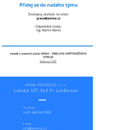
Přidej se do našeho týmu
Životopisy zasílejte na email:
prace@amma.cz
Odpovědná osoba:
Ing. Martin Mareš
Inzerát k pracovní pozici AMMA - OBSLUHA KARTONÁŽNÍHO
STROJE
Stáhnout PDF
AMMA PROGRESS s.r.o.
Lidická 107, 563 01 Lanškroun
TELEFON
+420 465 565 000
E-MAIL
info@amma.cz