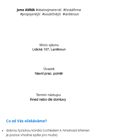
​
Jsme AMMA
#obalovýmateriál #českáfirma
#propojenější #soudržnější #lanškroun
Místo výkonu
Lidická 107, Lanškroun
Úvazek
hlavní prac. poměr
Termín nástupu
ihned nebo dle domluvy
Co od Vás očekáváme?
dobrou fyzickou kondici (vzhledem k hmotnosti břemen
je pozice vhodná spíše pro muže)