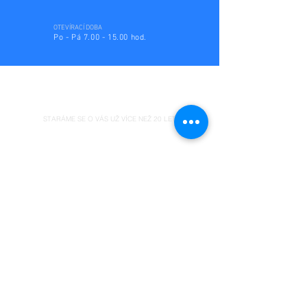
OTEVÍRACÍ DOBA
Po - Pá
7.00 - 15.00
hod.
STARÁME SE O VÁS UŽ VÍCE NEŽ 20 LET.
OBALY PRO VAŠI FIRMU
PRODUKTY
Blistry
Cartonplast
Textilní inserty
Fólie
Papírové dutinky
Papírové krabice
Pěnové fixace