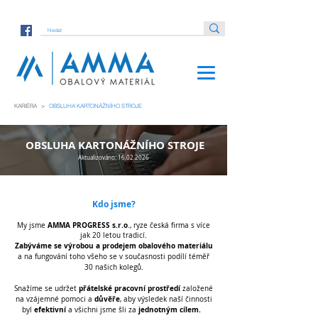
KARIÉRA >
OBSLUHA KARTONÁŽNÍHO STROJE
OBSLUHA KARTONÁŽNÍHO STROJE
Aktualizováno:
16.02.2026
Kdo jsme?
AMMA PROGRESS s.r.o
My jsme
., ryze česká firma
s více
jak 20 letou tradicí.
Zabýváme se výrobou a prodejem obalového materiálu
a na fungování toho všeho se v současnosti podílí téměř
30 našich kolegů.
přátelské pracovní prostředí
Snažíme se
udržet
založené
důvěře
na vzájemné pomoci a
, aby výsledek naší činnosti
efektivní
jednotným cílem.
byl
a všichni jsme šli za