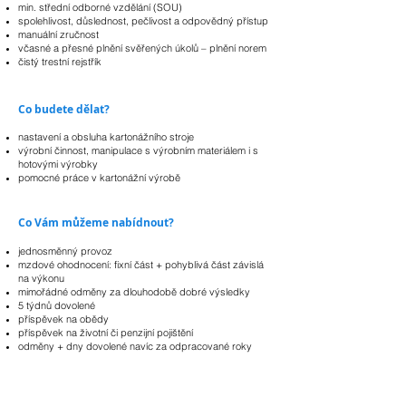
min. střední odborné vzdělání (SOU)
spolehlivost, důslednost, pečlivost a odpovědný přístup
manuální zručnost
včasné a přesné plnění svěřených úkolů – plnění norem
čistý trestní rejstřík
Co budete dělat?
nastavení a obsluha kartonážního stroje
výrobní činnost, manipulace s výrobním materiálem i s
hotovými výrobky
pomocné práce v kartonážní výrobě
Co Vám můžeme nabídnout?
jednosměnný provoz
mzdové ohodnocení: fixní část + pohyblivá část závislá
na výkonu
mimořádné odměny za dlouhodobě dobré výsledky
5 týdnů dovolené
příspěvek na obědy
příspěvek na životní či penzijní pojištění
odměny + dny dovolené navíc za odpracované roky